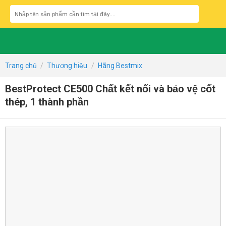
Skip
Tìm
to
kiếm:
content
Trang chủ
/
Thương hiệu
/
Hãng Bestmix
BestProtect CE500 Chất kết nối và bảo vệ cốt
thép, 1 thành phần