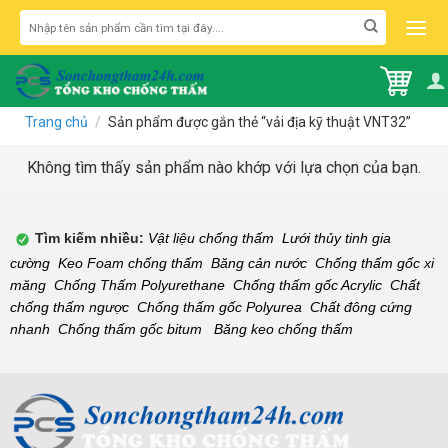
Skip
Tìm
to
kiếm:
content
Trang chủ
/
Sản phẩm được gắn thẻ “vải địa kỹ thuật VNT32”
Không tìm thấy sản phẩm nào khớp với lựa chọn của bạn.
Tìm kiếm nhiều:
Vật liệu chống thấm
,
Lưới thủy tinh gia
cường
,
Keo Foam chống thấm
,
Băng cản nước
,
Chống thấm gốc xi
măng
,
Chống Thấm Polyurethane
,
Chống thấm gốc Acrylic
,
Chất
chống thấm ngược
,
Chống thấm gốc Polyurea
,
Chất đông cứng
nhanh
,
Chống thấm gốc bitum
,
Băng keo chống thấm